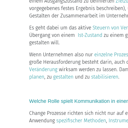
einem Ausgangszustand zu definierten
Zielz
vorgegebenes festes Ergebnis beschreiben), 
Gestalten der Zusammenarbeit im Unterneh
Es geht dabei um das aktive
Steuern von Ve
Übergang von einem
Ist-Zustand
zu einem 
gestalten will.
Wenn Unternehmen also nur
einzelne Proze
große Herausforderung besteht darin, auch 
Veränderung
wirksam werden zu lassen. Dami
planen
, zu
gestalten
und zu
stabilisieren
.
Welche Rolle spielt
Kommunikation
in ein
Change Prozesse richten sich nicht nur auf 
Anwendung
spezifischer Methoden
,
Instrum