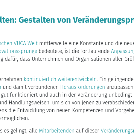
ten: Gestalten von Veränderungsp
schen VUCA Welt
mittlerweile eine Konstante und die neu
ovationssprünge
bedeutete, ist die fortlaufende
Anpassun
g dafür, dass Unternehmen und Organisationen aller Gr
nternehmen
kontinuierlich weiterentwickeln
. Ein gelingend
n
und damit verbundenen
Herausforderungen
anzupassen.
gut funktioniert und auch in der Veränderung unbedingt 
nd Handlungsweisen, um sich von jenen zu verabschiede
ttens die Entwicklung von neuen Kompetenzen und Vorgeh
 ermöglichen.
 es gelingt, alle
Mitarbeitenden
auf dieser
Veränderungsr