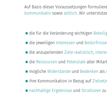
Auf Basis dieser Voraussetzungen formulier
kommunikativ
sowie
zeitlich
. Wir unterstüt
die für die Veränderung wichtigen
Beteili
die jeweiligen
Interessen
und
Bedürfnisse
die anzupeilenden
Ziele realistisch
,
intere
die
Ressourcen
und
Potenziale
aller Mitar
mögliche
Widerstände
und
Bedenken
als
ihre Kommunikation in Bezug auf
Zielset
nachhaltige Ergebnisse
und
Strukturen
zu 