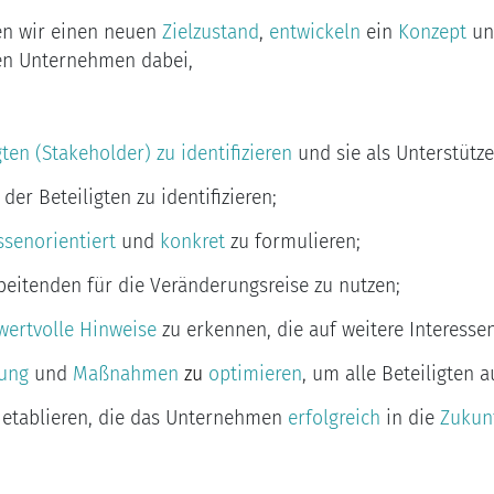
en wir einen neuen
Zielzustand
,
entwickeln
ein
Konzept
u
zen Unternehmen dabei,
gten (Stakeholder) zu identifizieren
und sie als Unterstütze
der Beteiligten zu identifizieren;
ssenorientiert
und
konkret
zu formulieren;
beitenden für die Veränderungsreise zu nutzen;
wertvolle Hinweise
zu erkennen, die auf weitere Interesse
zung
und
Maßnahmen
zu
optimieren
, um alle Beteiligten 
etablieren, die das Unternehmen
erfolgreich
in die
Zukun