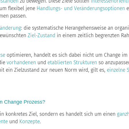
uständen
zu bewegen. Diese Ziele sollten
interessenorienti
um flexibel jene
Handlungs- und Veränderungsoptionen
e
men passen.
ränderung
: die systematische Herangehensweise an organ
gewünschten
Ziel-Zustand
in einem zeitlich begrenzten R
sse
optimieren, handelt es sich dabei nicht um Change im 
die
vorhandenen
und
etablierten Strukturen
so anzupassen
t ein Zielzustand zur neuen Norm wird, gilt es,
einzelne S
em Change Prozess?
ein konkretes Ziel, sondern es handelt sich um einen
ganzh
ente
und
Konzepte
.