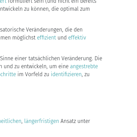
ert
formuliert sein (und nicht ein bereits
ntwickeln zu können, die optimal zum
isatorische Veränderungen, die den
ahmen möglichst
effizient
und
effektiv
Sinne einer tatsächlichen Veränderung. Die
 und zu entwickeln, um eine
angestrebte
chritte
im Vorfeld zu
identifizieren
, zu
eitlichen
,
längerfristigen
Ansatz unter