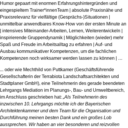
Humor gepaart mit enormen Erfahrungshintergründen und
eingespieltem Trainer*innenTeam | absolute Praxisnähe und
Praxisrelevanz für vielfältige (Gesprächs-)Situationen |
unmittelbar anwendbares Know-How von der ersten Minute an
| intensives Miteinander-Arbeiten, Lernen, Weiterentwickeln |
inspirierende Gruppe
ndynamik | Möglichkeiten (wieder) mehr
Spaß und Freude im Arbeitsalltag zu erfahren | Auf- und
Ausbau kommunikativer Kompetenzen, um die fachlichen
Kompetenzen noch wirksamer werden lassen zu können | …
... oder wie Mechthild von Puttkamer (Geschäftsführende
Gesellschafterin der Terrabiota Landschaftsarchit
ekten und
Stadtplaner GmbH), eine Teilnehmerin des gerade beendeten
Lehrgangs Mediation im Planungs-, Bau- und Umweltbereich,
im Anschluss geschrieben hat:
„Als Teilnehmerin des
inzwischen 10. Lehrgangs möchte ich der Bayerischen
Architektenkammer und dem Team für die Organisation und
Durchführung meinen besten Dank und ein großes Lob
aussprechen. Wir haben an vier besonderen und reizvollen