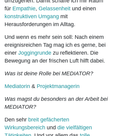
umzugehen. Damit schaffe ich mir Raum
für
Empathie
,
Gelassenheit
und einen
konstruktiven
Umgang
mit
Herausforderungen im Alltag.
Und wenn es mehr sein soll: Nach einem
ereignisreichen Tag mag ich es gerne, bei
einer
Joggingrunde
zu reflektieren. Die
Bewegung an der frischen Luft hilft dabei.
Was ist deine Rolle bei MEDIATOR?
Mediatorin
&
Projektmanagerin
Was magst du besonders an der Arbeit bei
MEDIATOR?
Den sehr
breit gefächerten
Wirkungsbereich
und
die vielfältigen
Tätigkeiten
. Und vor allem das
tolle