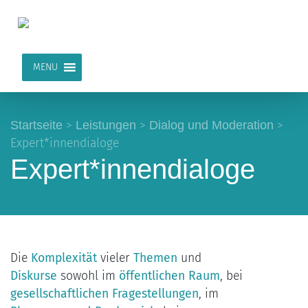
MENU
Startseite
>
Leistungen
>
Dialog und Moderation
>
Expert*innendialoge
Expert*innendialoge
Die
Komplexität
vieler
Themen
und
Diskurse
sowohl im
öffentlichen Raum
, bei
gesellschaftlichen Fragestellungen
, im