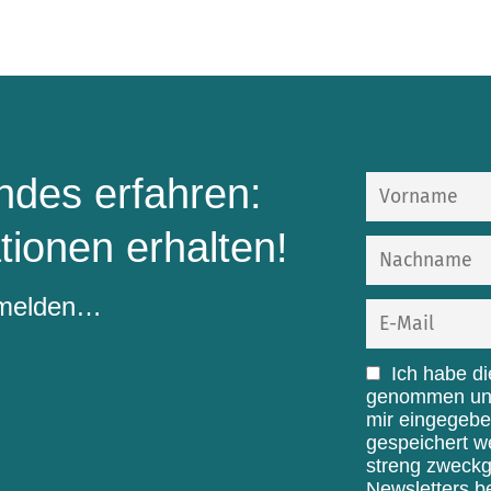
des erfahren:
tionen erhalten!
nmelden…
Ich habe d
genommen und 
mir eingegebe
gespeichert w
streng zweck
Newsletters b