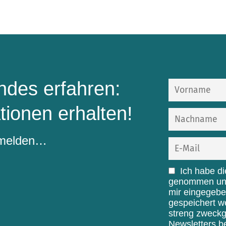
des erfahren:
tionen erhalten!
nmelden…
Ich habe d
genommen und 
mir eingegebe
gespeichert w
streng zweck
Newsletters b