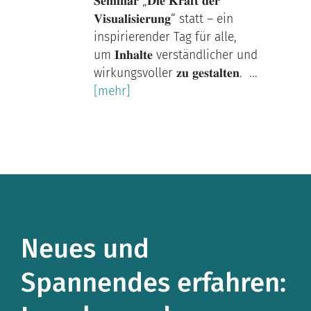
𝐒𝐞𝐦𝐢𝐧𝐚𝐫 „𝐃𝐢𝐞 𝐊𝐫𝐚𝐟𝐭 𝐝𝐞𝐫
𝐕𝐢𝐬𝐮𝐚𝐥𝐢𝐬𝐢𝐞𝐫𝐮𝐧𝐠“ statt – ein
inspirierender Tag für alle,
um 𝐈𝐧𝐡𝐚𝐥𝐭𝐞 verständlicher und
wirkungsvoller 𝐳𝐮 𝐠𝐞𝐬𝐭𝐚𝐥𝐭𝐞𝐧. ...
[mehr]
Neues und
Spannendes erfahren: