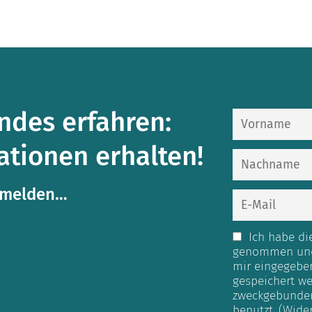
des erfahren:
ationen erhalten!
nmelden…
Ich habe d
genommen und 
mir eingegebe
gespeichert we
zweckgebunden
benutzt.
(Wide