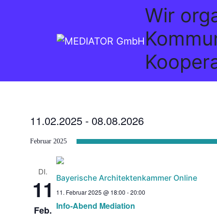
Wir org
Kommun
Koopera
11.02.2025
 - 
08.08.2026
Datum
Februar 2025
wählen.
DI.
Bayerische Architektenkammer Online
11
11. Februar 2025 @ 18:00
-
20:00
Info-Abend Mediation
Feb.