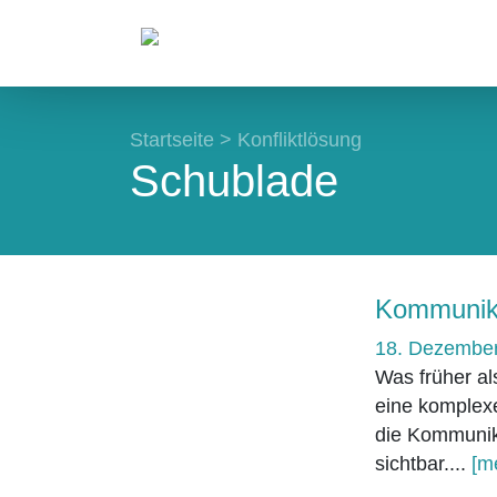
Startseite
>
Konfliktlösung
Schublade
Kommunika
18. Dezembe
Was früher al
eine komplex
die Kommunik
sichtbar....
[m