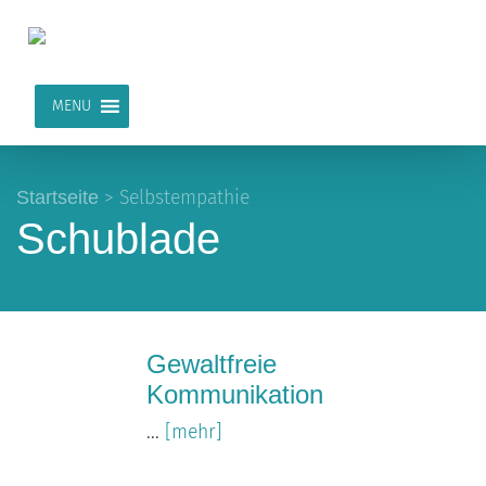
MENU
Startseite
>
Selbstempathie
Schublade
Gewaltfreie
Kommunikation
...
[mehr]