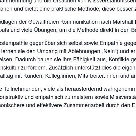
e Wahrnehmung und die Ursachen von Missverständnissen 
onen und bietet eine praktische Methode, diese besser 
ndlagen der Gewaltfreien Kommunikation nach Marshall
nputs und viele Übungen, um die Methode direkt in den Be
lbstempathie gegenüber sich selbst sowie Empathie gege
 lernen sie den Umgang mit Ablehnungen „Nein“) und e
en. Dadurch bauen sie ihre Fähigkeit aus, Konflikte gew
skultur zu fördern. Zusätzlich unterstützt dies die eige
alltag mit Kunden, Kolleg:innen, Mitarbeiter:innen und 
ie Teilnehmenden, viele als herausfordernd wahrgenom
 konstruktiv und empathisch zu meistern sowie Missvers
rmonischere und effektivere Zusammenarbeit durch den E