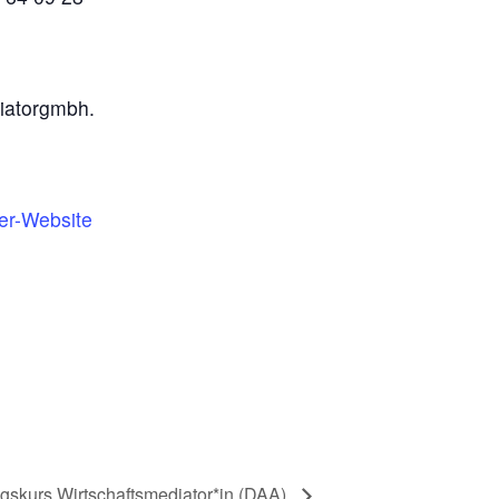
iatorgmbh.
ter-Website
ngskurs Wirtschaftsmediator*in (DAA)