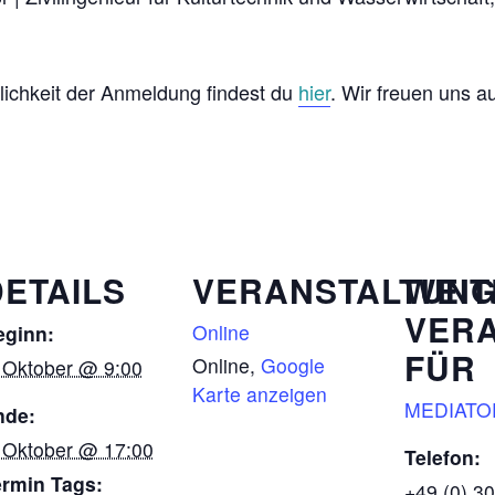
lichkeit der Anmeldung findest du
hier
. Wir freuen uns au
DETAILS
VERANSTALTUN
WEIT
VER
Online
eginn:
FÜR
Online
,
Google
 Oktober @ 9:00
Karte anzeigen
MEDIATO
nde:
 Oktober @ 17:00
Telefon:
ermin Tags:
+49 (0) 3