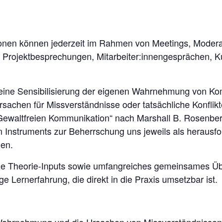
onen können jederzeit im Rahmen von Meetings, Moderat
 Projektbesprechungen, Mitarbeiter:innengesprächen, K
 eine Sensibilisierung der eigenen Wahrnehmung von Ko
rsachen für Missverständnisse oder tatsächliche Konfli
Gewaltfreien Kommunikation“ nach Marshall B. Rosenberg 
en Instruments zur Beherrschung uns jeweils als herausf
hen.
ze Theorie-Inputs sowie umfangreiches gemeinsames Üb
ige Lernerfahrung, die direkt in die Praxis umsetzbar ist.