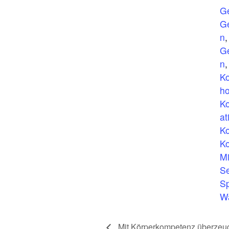
G
Ge
n
Ge
n
K
h
Ko
at
K
Ko
Mi
Se
S
W
Mit Körperkompetenz überzeu