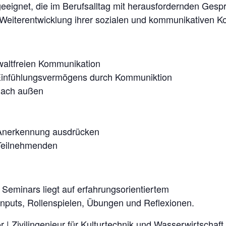
geeignet, die im Berufsalltag mit herausfordernden Gespr
n Weiterentwicklung ihrer sozialen und kommunikativen K
altfreien Kommunikation
Einfühlungsvermögens durch Kommuniktion
nach außen
Anerkennung ausdrücken
 Teilnehmenden
eminars liegt auf erfahrungsorientiertem
Inputs, Rollenspielen, Übungen und Reflexionen.
or | Zivilingenieur für Kulturtechnik und Wasserwirtschaft