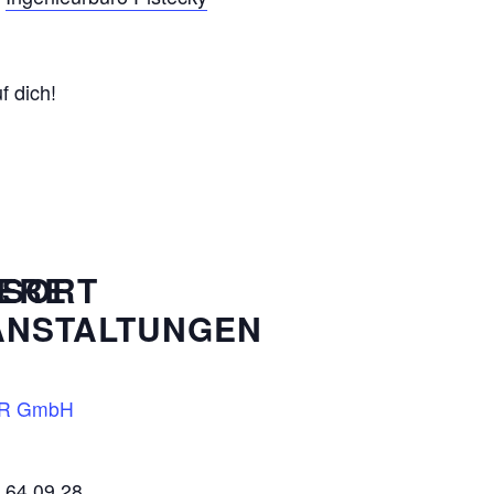
f dich!
GSORT
ERE
ANSTALTUNGEN
R GmbH
0 64 09 28