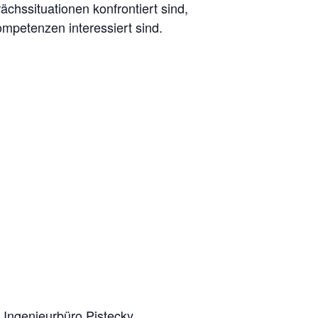
ächssituationen konfrontiert sind,
ompetenzen interessiert sind.
,
Ingenieurbüro Pistecky