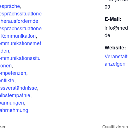
espräche
,
09
sprächssituatione
E-Mail:
,
herausfordernde
info@med
sprächssituatione
de
,
Kommunikation
,
ommunikationsmet
Website:
oden
,
Veranstal
mmunikationssitu
anzeigen
ionen
,
ompetenzen
,
nflikte
,
ssverständnisse
,
lbstempathie
,
pannungen
,
ahrnehmung
gen
Qualifizieru