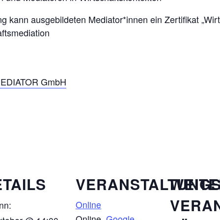
g kann ausgebildeten Mediator*innen ein Zertifikat „Wirt
aftsmediation
EDIATOR GmbH
TAILS
VERANSTALTUNG
WEIT
VERA
Online
nn:
Online
,
Google