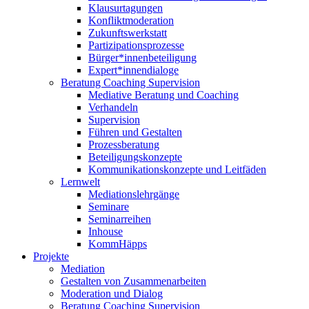
Klausurtagungen
Konfliktmoderation
Zukunftswerkstatt
Partizipationsprozesse
Bürger*innenbeteiligung
Expert*innendialoge
Beratung Coaching Supervision
Mediative Beratung und Coaching
Verhandeln
Supervision
Führen und Gestalten
Prozessberatung
Beteiligungskonzepte
Kommunikationskonzepte und Leitfäden
Lernwelt
Mediationslehrgänge
Seminare
Seminarreihen
Inhouse
KommHäpps
Projekte
Mediation
Gestalten von Zusammenarbeiten
Moderation und Dialog
Beratung Coaching Supervision