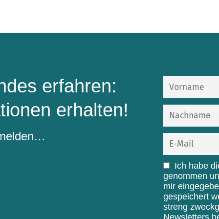
des erfahren:
tionen erhalten!
nmelden…
Ich habe d
genommen und 
mir eingegebe
gespeichert w
streng zweck
Newsletters b