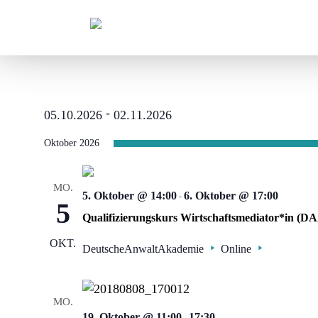
 - 
05.10.2026
02.11.2026
Datum
Oktober 2026
wählen.
MO.
5. Oktober @ 14:00
-
6. Oktober @ 17:00
5
Qualifizierungskurs Wirtschaftsmediator*in (D
OKT.
DeutscheAnwaltAkademie
Online
MO.
19. Oktober @ 11:00
-
17:30