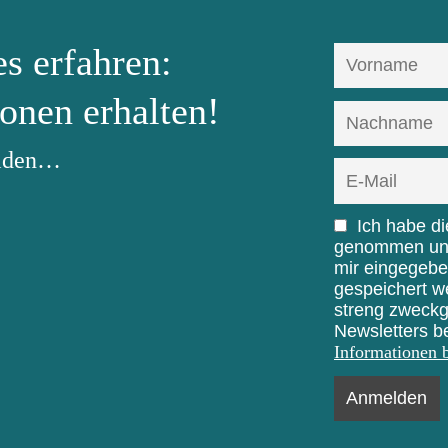
s erfahren:
onen erhalten!
elden…
Ich habe d
genommen und 
mir eingegebe
gespeichert w
streng zweck
Newsletters b
Informationen b