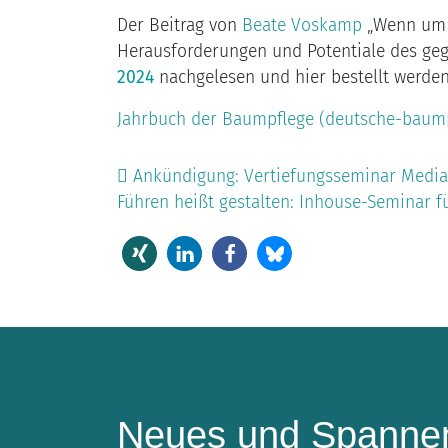
Der Beitrag von
Beate Voskamp
„Wenn um B
Herausforderungen und Potentiale des ge
2024
nachgelesen und hier bestellt werden
Jahrbuch der Baumpflege (deutsche-baump
Beitrags-Navigation
Ankündigung: Vertiefungsseminar Mediati
Führen heißt gestalten: Inhouse-Seminar f
Neues und Spannen