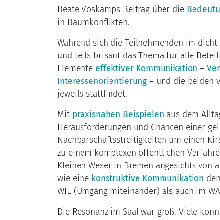
Beate Voskamps Beitrag über die
Bedeutu
in Baumkonflikten.
Während sich die Teilnehmenden im dicht g
und teils brisant das Thema für alle Beteil
Elemente
effektiver Kommunikation
–
Ver
Interessenorientierung
– und die beiden 
jeweils stattfindet.
Mit
p
raxisnahen Beispielen
aus dem Allta
Herausforderungen und Chancen einer ge
Nachbarschaftsstreitigkeiten um einen Ki
zu einem komplexen öffentlichen Verfahr
Kleinen Weser in Bremen angesichts von 
wie eine
konstruktive Kommunikation
den
WIE (Umgang miteinander) als auch im WAS 
Die Resonanz im Saal war groß. Viele kon