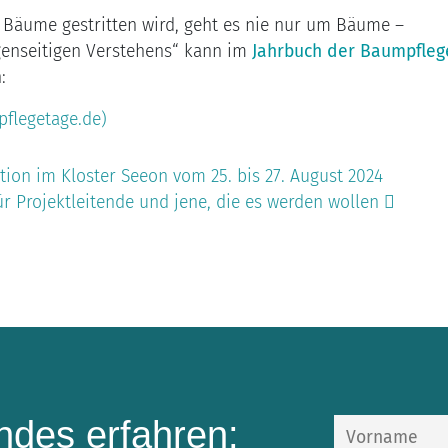
äume gestritten wird, geht es nie nur um Bäume –
genseitigen Verstehens“ kann im
Jahrbuch der Baumpfleg
:
flegetage.de)
on im Kloster Seeon vom 25. bis 27. August 2024
ür Projektleitende und jene, die es werden wollen
des erfahren: