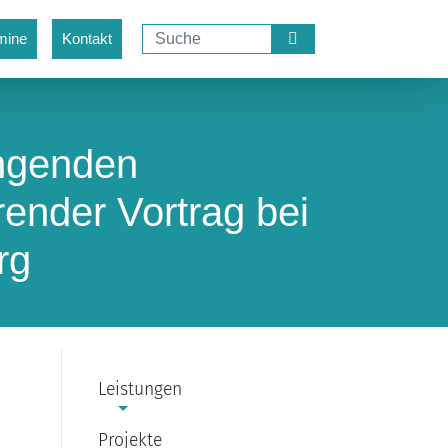
mine
Kontakt
ingenden
render Vortrag bei
rg
Leistungen
Projekte
: