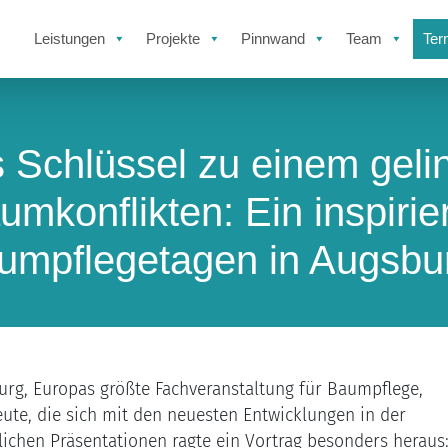
Leistungen
Projekte
Pinnwand
Team
Ter
 Schlüssel zu einem gel
umkonflikten: Ein inspirie
umpflegetagen in Augsbu
rg, Europas größte Fachveranstaltung für Baumpflege,
eute, die sich mit den neuesten Entwicklungen in der
ichen Präsentationen ragte ein Vortrag besonders heraus