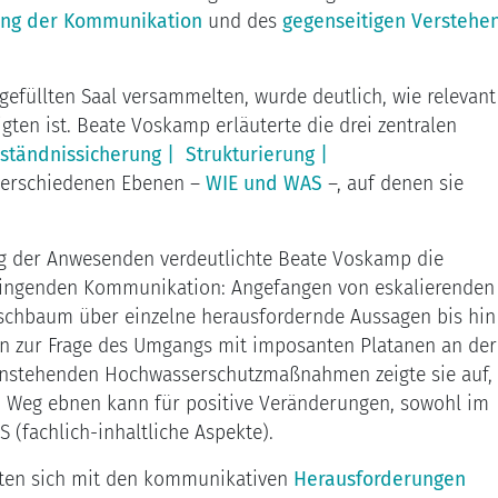
ng der Kommunikation
und des
gegenseitigen Verstehe
efüllten Saal versammelten, wurde deutlich, wie relevant
igten ist. Beate Voskamp erläuterte die drei zentralen
ständnissicherung | Strukturierung |
verschiedenen Ebenen –
WIE und WAS
–, auf denen sie
g der Anwesenden verdeutlichte Beate Voskamp die
lingenden Kommunikation: Angefangen von eskalierenden
rschbaum über einzelne herausfordernde Aussagen bis hin
en zur Frage des Umgangs mit imposanten Platanen an der
anstehenden Hochwasserschutzmaßnahmen zeigte sie auf,
 Weg ebnen kann für positive Veränderungen, sowohl im
(fachlich-inhaltliche Aspekte).
nten sich mit den kommunikativen
Herausforderungen